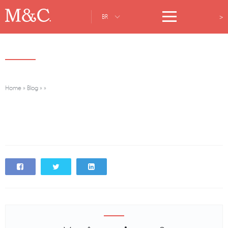
>
BR
Home
»
Blog
»
»