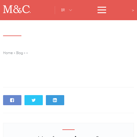
>
BR
Home
»
Blog
»
»