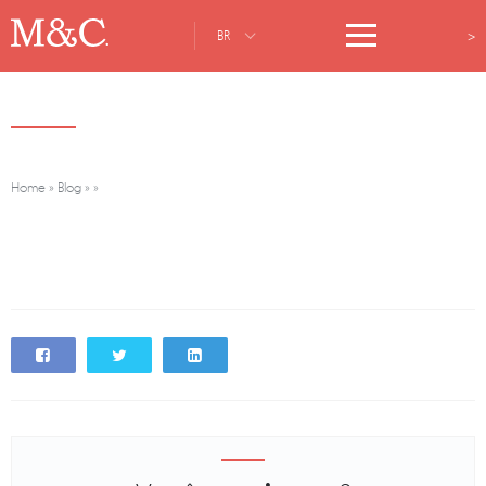
>
BR
Home
»
Blog
»
»