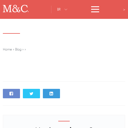
>
BR
Home
»
Blog
»
»