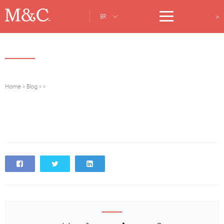
>
BR
Home
»
Blog
»
»