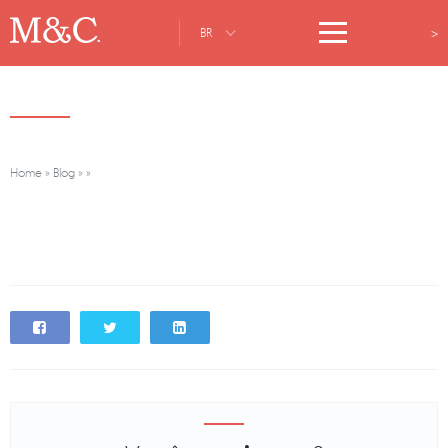
>
BR
Home
»
Blog
»
»