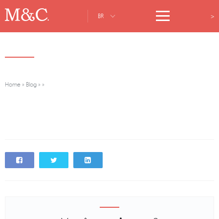
>
BR
Home
»
Blog
»
»