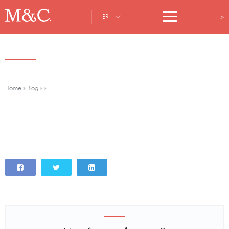
>
BR
Home
»
Blog
»
»