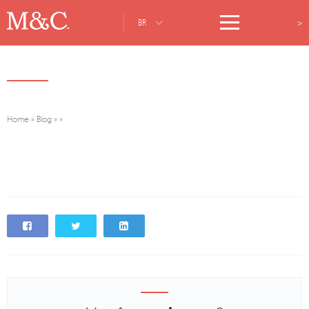
>
BR
Home
»
Blog
»
»