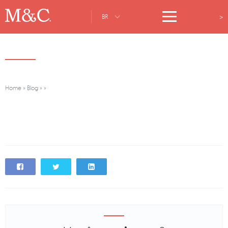
>
BR
Home
»
Blog
»
»