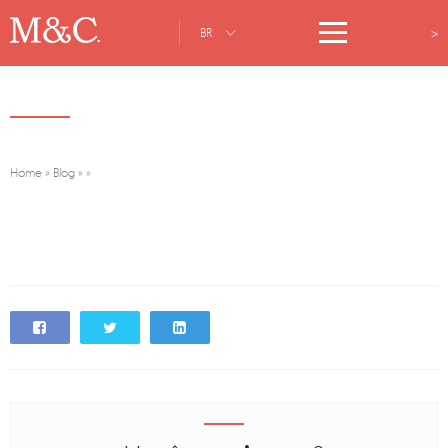
>
BR
Home
»
Blog
»
»