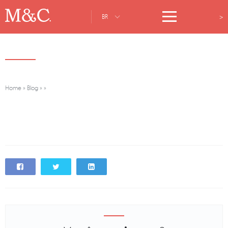
>
BR
Home
»
Blog
»
»