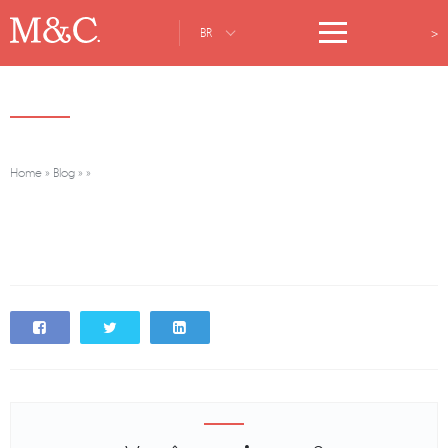
>
BR
Home
»
Blog
»
»