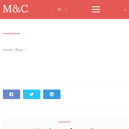
>
BR
Home
»
Blog
»
»