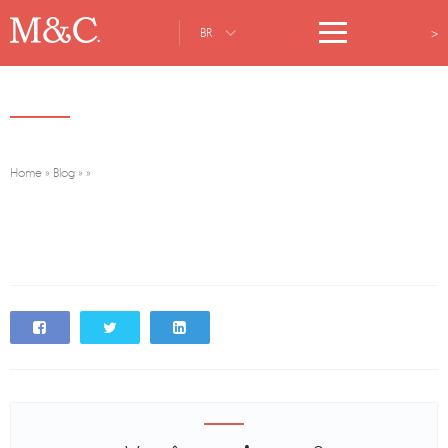
>
BR
Home
»
Blog
»
»