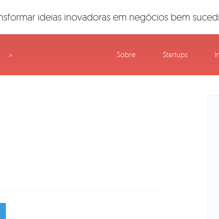
nsformar ideias inovadoras em negócios bem suced
Sobre
Startups
I
>