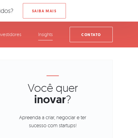
idos?
nvestidores
Insights
CONTATO
Você quer
inovar
?
Apreenda a criar, negociar e ter
sucesso com startups!