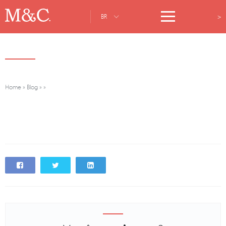
>
BR
Home
»
Blog
»
»