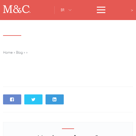
>
BR
Home
»
Blog
»
»