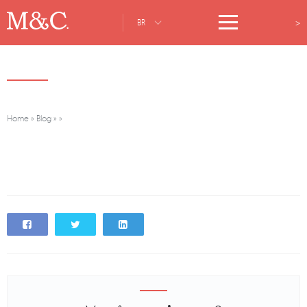
>
BR
Home
»
Blog
»
»