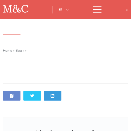
>
BR
Home
»
Blog
»
»