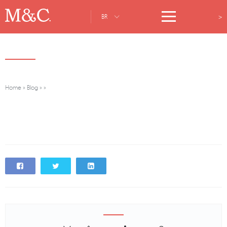
>
BR
Home
»
Blog
»
»