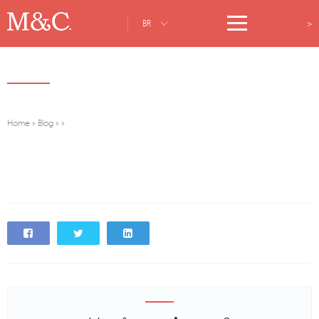
>
BR
Home
»
Blog
»
»