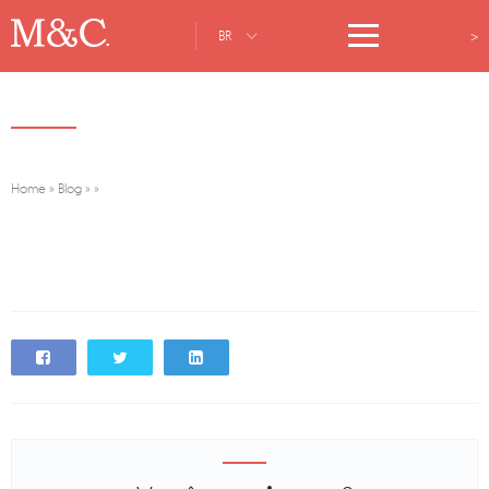
>
BR
Home
»
Blog
»
»