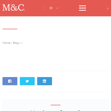
>
BR
Home
»
Blog
»
»