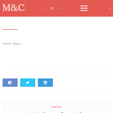
>
BR
Home
»
Blog
»
»