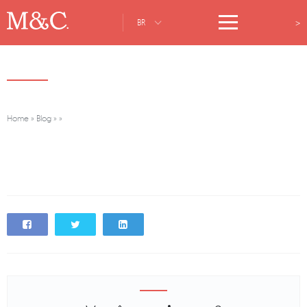
>
BR
Home
»
Blog
»
»