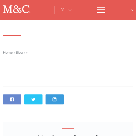
>
BR
Home
»
Blog
»
»