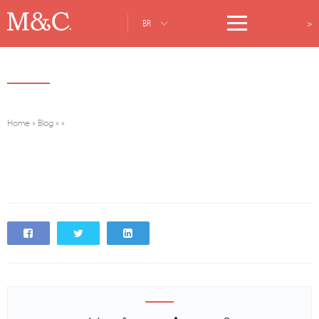
>
BR
Home
»
Blog
»
»