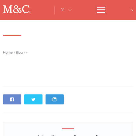
>
BR
Home
»
Blog
»
»