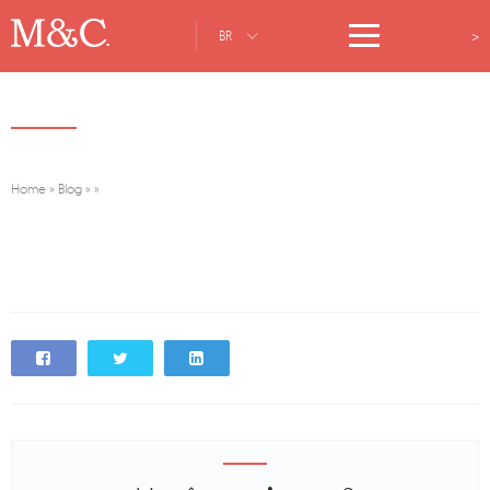
>
BR
Home
»
Blog
»
»