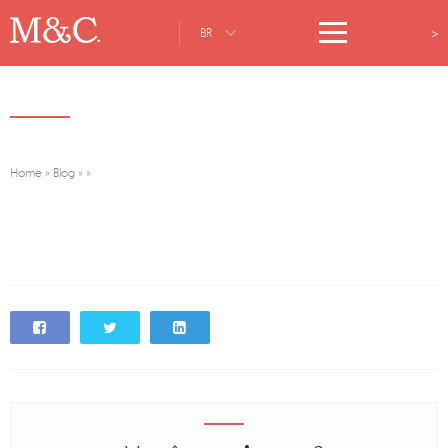
>
BR
Home
»
Blog
»
»