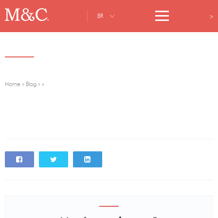
>
BR
Home
»
Blog
»
»