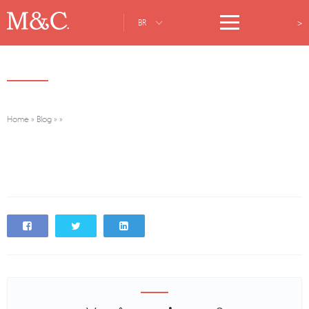
>
BR
Home
»
Blog
»
»