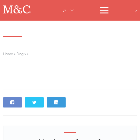
>
BR
Home
»
Blog
»
»