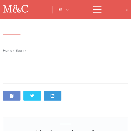
>
BR
Home
»
Blog
»
»