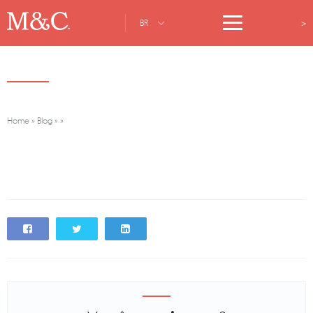
>
BR
Home
»
Blog
»
»