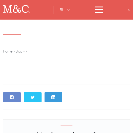
>
BR
Home
»
Blog
»
»