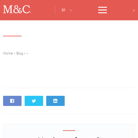
>
BR
Home
»
Blog
»
»