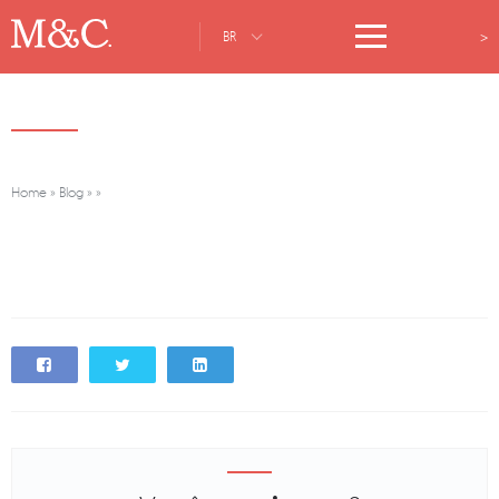
>
BR
Home
»
Blog
»
»