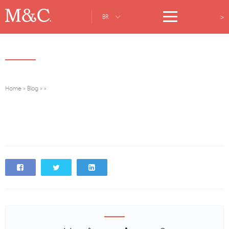
>
BR
Home
»
Blog
»
»