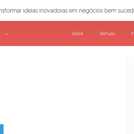
nsformar ideias inovadoras em negócios bem suced
Sobre
Startups
I
>