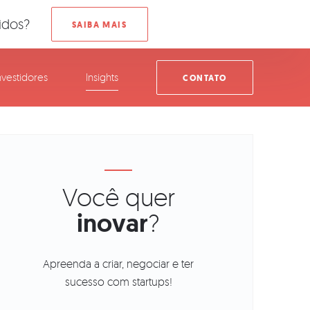
idos?
nvestidores
Insights
CONTATO
Você quer
inovar
?
Apreenda a criar, negociar e ter
sucesso com startups!