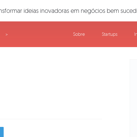
nsformar ideias inovadoras em negócios bem suced
Sobre
Startups
I
>