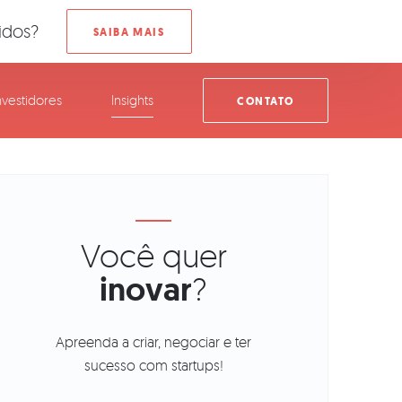
idos?
nvestidores
Insights
CONTATO
Você quer
inovar
?
Apreenda a criar, negociar e ter
sucesso com startups!