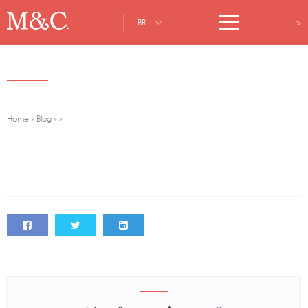
>
BR
Home
»
Blog
»
»