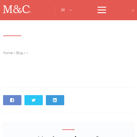
>
BR
Home
»
Blog
»
»