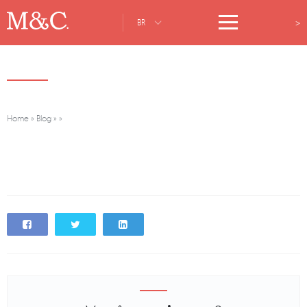
>
BR
Home
»
Blog
»
»