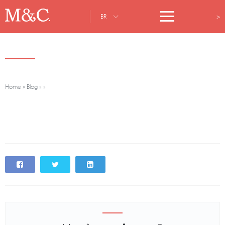
>
BR
Home
»
Blog
»
»