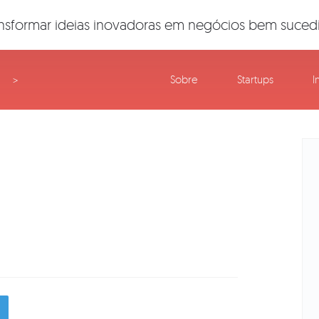
nsformar ideias inovadoras em negócios bem suced
Sobre
Startups
I
>