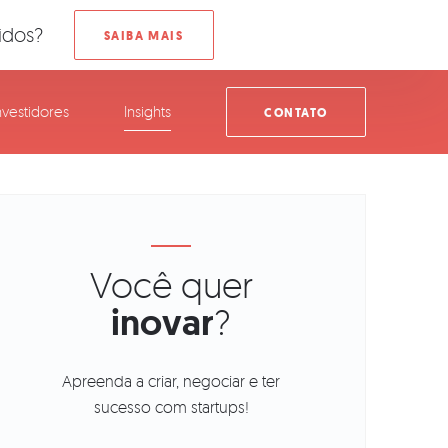
idos?
nvestidores
Insights
CONTATO
Você quer
inovar
?
Apreenda a criar, negociar e ter
sucesso com startups!