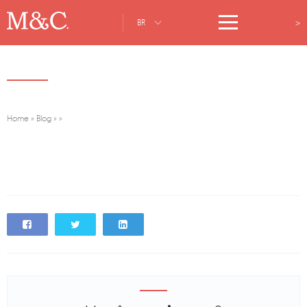
>
BR
Home
»
Blog
»
»