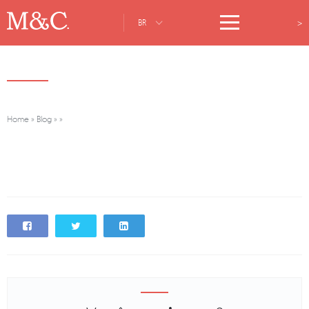
>
BR
Home
»
Blog
»
»