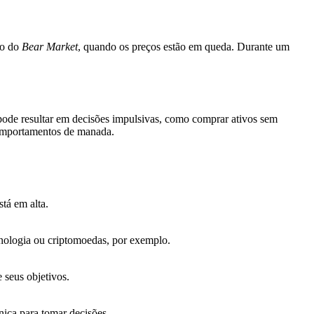
to do
Bear Market
, quando os preços estão em queda. Durante um
 pode resultar em decisões impulsivas, como comprar ativos sem
omportamentos de manada.
tá em alta.
nologia ou criptomoedas, por exemplo.
e seus objetivos.
nica para tomar decisões.