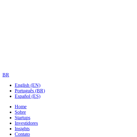
BR
English (EN)
Português (BR)
Español (ES)
Home
Sobre
Startups
Investidores
Insights
Contato