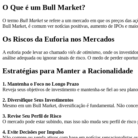
O Que é um Bull Market?
O termo
Bull Market
se refere a um mercado em que os preços das açõ
Bull Market, é comum ver notícias positivas, aumento de IPOs e mai
Os Riscos da Euforia nos Mercados
A euforia pode levar ao chamado
viés de otimismo
, onde os investid
análise adequada ou ignorar sinais de risco. O medo de perder oportu
Estratégias para Manter a Racionalidade
1. Mantenha o Foco no Longo Prazo
Reveja seus objetivos de investimento e mantenha-se fiel ao seu plan
2. Diversifique Seus Investimentos
Mesmo em um Bull Market, diversificação é fundamental. Não concent
3. Revise Seu Perfil de Risco
O mercado pode estar subindo, mas isso não muda seu perfil de risco pes
4. Evite Decisões por Impulso
Não compre ou venda ativos com base em notícias sensacionalistas ou