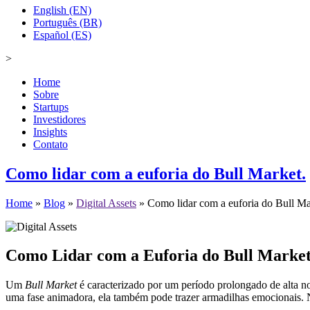
English (EN)
Português (BR)
Español (ES)
>
Home
Sobre
Startups
Investidores
Insights
Contato
Como lidar com a euforia do Bull Market.
Home
»
Blog
»
Digital Assets
»
Como lidar com a euforia do Bull Ma
Como Lidar com a Euforia do Bull Market:
Um
Bull Market
é caracterizado por um período prolongado de alta n
uma fase animadora, ela também pode trazer armadilhas emocionais. N