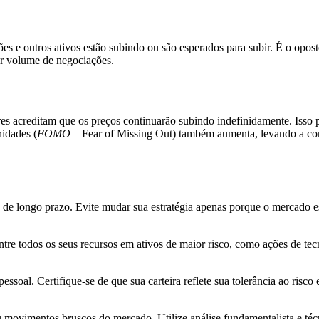
es e outros ativos estão subindo ou são esperados para subir. É o opos
or volume de negociações.
ores acreditam que os preços continuarão subindo indefinidamente. Isso
nidades (
FOMO
– Fear of Missing Out) também aumenta, levando a c
o de longo prazo. Evite mudar sua estratégia apenas porque o mercado es
re todos os seus recursos em ativos de maior risco, como ações de tec
soal. Certifique-se de que sua carteira reflete sua tolerância ao risco 
 movimentos bruscos do mercado. Utilize análise fundamentalista e téc